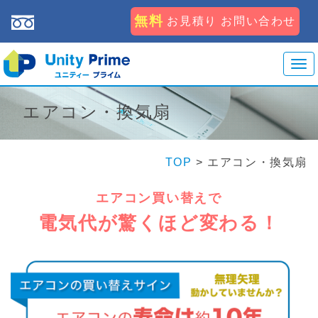
無料
お見積り お問い合わせ
T
o
g
エアコン・換気扇
g
l
e
TOP
>
エアコン・換気扇
n
a
エアコン買い替えで
v
電気代が驚くほど変わる！
i
g
a
t
i
o