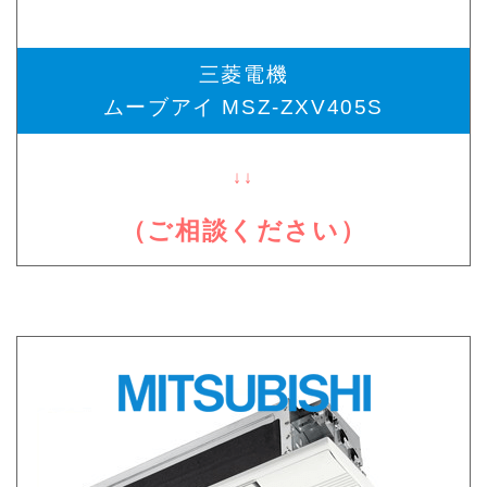
三菱電機
ムーブアイ MSZ-ZXV405S
↓↓
（ご相談ください）