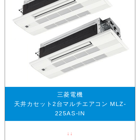
三菱電機
天井カセット2台マルチエアコン MLZ-
225AS-IN
↓↓