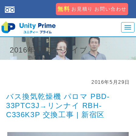
無料
お見積り お問い合わせ
T
o
g
2016年5月アーカイブ
g
l
e
n
a
2016年5月29日
v
i
バス換気乾燥機 パロマ PBD-
g
33PTC3J→リンナイ RBH-
a
C336K3P 交換工事 | 新宿区
t
i
o