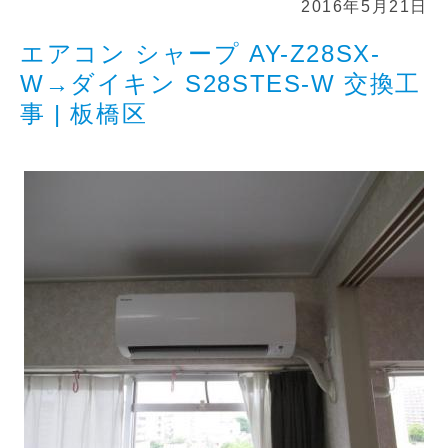
2016年5月21日
エアコン シャープ AY-Z28SX-
W→ダイキン S28STES-W 交換工
事 | 板橋区