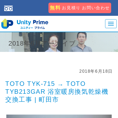
無料
お見積り お問い合わせ
T
o
g
2018年6月アーカイブ
g
l
e
n
a
2018年6月18日
v
i
TOTO TYK-715 → TOTO
g
TYB213GAR 浴室暖房換気乾燥機
a
交換工事 | 町田市
t
i
o