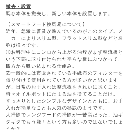
撤去・設置
既存本体を撤去し、新しい本体を設置します。
【スマートフード換気扇について】
近年、急激に普及が進んでいるのがこのタイプ。メ
ーカーによりスリム型、フラットスリム型などと名
称は様々です。
①お料理中にコンロから上がる油煙がまず整流板と
いう下部に取り付けられた平らな板にぶつかって、
四方から吸い込まれる仕組み。
②一般的には市販されている不織布のフィルターを
張り付けて使用されている方が多いかと思います
が、日常のお手入れは整流板をきれいに拭くこと、
時々オイルポットにたまる油を捨てることだけ。
すっきりとしたシンプルなデザインとともに、お手
入れが簡単なことも人気の秘訣のようです。
大掃除でレンジフードの掃除が一苦労だった、油ギ
タギタでもう嫌！という方も多いのではないでしょ
うか？