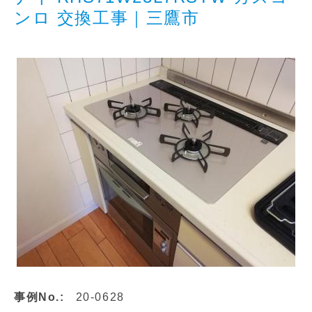
n
ンロ 交換工事｜三鷹市
事例No.:
20-0628