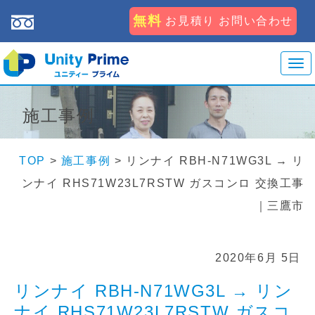
無料
お見積り お問い合わせ
T
o
g
施工事例
g
l
e
TOP
>
施工事例
> リンナイ RBH-N71WG3L → リ
n
ンナイ RHS71W23L7RSTW ガスコンロ 交換工事
a
v
｜三鷹市
i
g
a
2020年6月 5日
t
i
リンナイ RBH-N71WG3L → リン
o
ナイ RHS71W23L7RSTW ガスコ